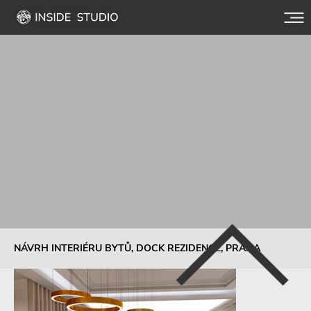
NÁVRH INTERIÉRU BYTŮ, DOCK REZIDENCE, PRAHA