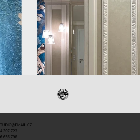
STUDIO@EMAIL.CZ
4 307 723
6 656 798